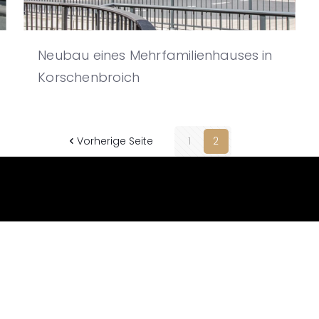
Neubau eines Mehrfamilienhauses in
Korschenbroich
Vorherige Seite
1
2