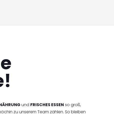
he
e!
RNÄHRUNG
und
FRISCHES ESSEN
so groß,
fköchin zu unserem Team zählen. So bleiben