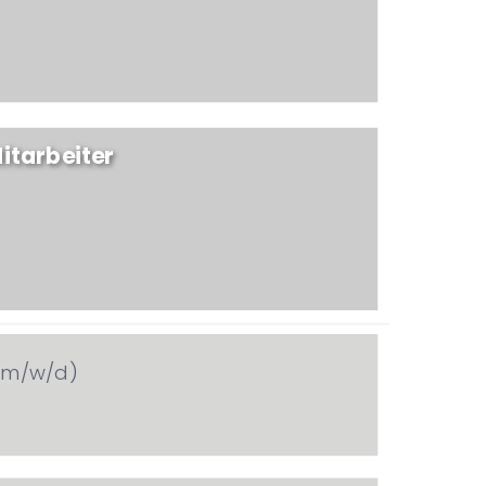
itarbeiter
 (m/w/d)