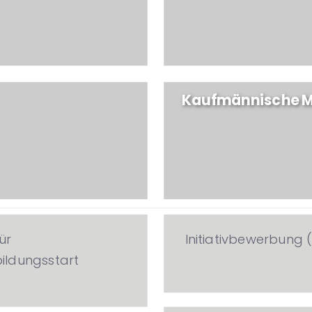
Kaufmännische M
ür
Initiativbewerbung
ldungsstart