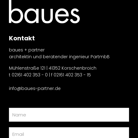
Kontakt
baues + partner
architektin und beratender ingenieur PartmbB
Mühlenstraße 121 | 41352 Korschenbroich
t 02161 402 353 - 0 | f 02161 402 353 - 15
info@baues-partner.de
B
i
t
t
e