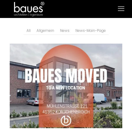
All
Allgemein
News
News-Main-Page