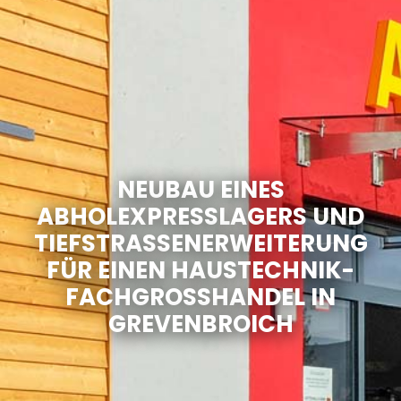
NEUBAU EINES
ABHOLEXPRESSLAGERS UND
TIEFSTRASSENERWEITERUNG F
ÜR EINEN HAUSTECHNIK-F
ACHGROSSHANDEL IN GR
EVENBROICH